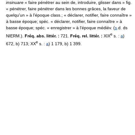
insinuare
« faire pénétrer au sein de, introduire, glisser dans » fig.
« pénétrer, faire pénétrer dans les bonnes grâces, la faveur de
quelqu'un » à l'époque class.; « déclarer, notifier, faire connaître »
à basse époque; spéc. « déclarer, notifier, faire connaître » à
basse époque; spéc. « enregistrer » à l'époque médiév. (
s
.d. ds
e
NIERM.).
Fréq. abs. littér. :
721.
Fréq. rel. littér. :
XIX
s. :
a
)
e
672, b) 713; XX
s. :
a
) 1 179, b) 1 399.