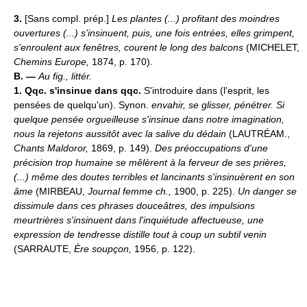
3.
[Sans compl. prép.]
Les plantes (...) profitant des moindres
ouvertures (...) s'insinuent, puis, une fois entrées, elles grimpent,
s'enroulent aux fenêtres, courent le long des balcons
(MICHELET,
Chemins Europe,
1874, p. 170).
B. —
Au fig., littér.
1.
Qqc. s'insinue dans qqc.
S'introduire dans (l'esprit, les
pensées de quelqu'un). Synon.
envahir, se glisser, pénétrer.
Si
quelque pensée orgueilleuse s'insinue dans notre imagination,
nous la rejetons aussitôt avec la salive du dédain
(LAUTRÉAM.,
Chants Maldoror,
1869, p. 149).
Des préoccupations d'une
précision trop humaine se mêlèrent à la ferveur de ses prières,
(...) même des doutes terribles et lancinants s'insinuèrent en son
âme
(MIRBEAU,
Journal femme ch.,
1900, p. 225).
Un danger se
dissimule dans ces phrases douceâtres, des impulsions
meurtrières s'insinuent dans l'inquiétude affectueuse, une
expression de tendresse distille tout à coup un subtil venin
(SARRAUTE,
Ère soupçon,
1956, p. 122).