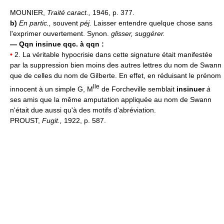
MOUNIER,
Traité caract.,
1946, p. 377.
b)
En partic.,
souvent
péj.
Laisser entendre quelque chose sans
l'exprimer ouvertement. Synon.
glisser, suggérer.
—
Qqn insinue qqc. à qqn :
•
2. La véritable hypocrisie dans cette signature était manifestée
par la suppression bien moins des autres lettres du nom de Swann
que de celles du nom de Gilberte. En effet, en réduisant le prénom
lle
innocent à un simple G, M
de Forcheville semblait
insinuer
à
ses amis que la même amputation appliquée au nom de Swann
n'était due aussi qu'à des motifs d'abréviation.
PROUST,
Fugit.,
1922, p. 587.