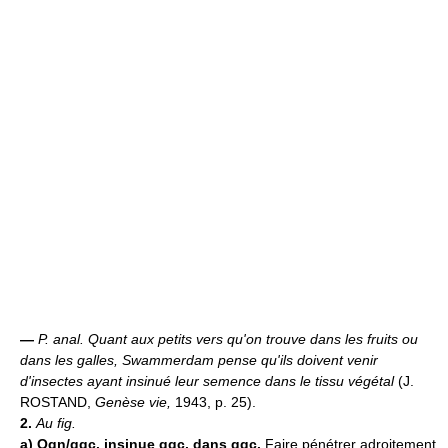
—
P. anal.
Quant aux petits vers qu'on trouve dans les fruits ou
dans les galles, Swammerdam pense qu'ils doivent venir
d'insectes ayant insinué leur semence dans le tissu végétal
(J.
ROSTAND,
Genèse vie,
1943, p. 25).
2.
Au fig.
a)
Qqn/qqc. insinue qqc. dans qqc.
Faire pénétrer adroitement.