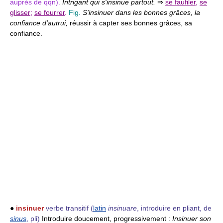
auprès de qqn).
Intrigant qui s'insinue partout.
⇒
se faufiler
,
se
glisser
;
se fourrer
.
Fig.
S'insinuer dans les bonnes grâces, la
confiance d'autrui,
réussir à capter ses bonnes grâces, sa
confiance.
●
insinuer
verbe transitif
(
latin
insinuare
, introduire en pliant, de
sinus
, pli)
Introduire doucement, progressivement :
Insinuer son