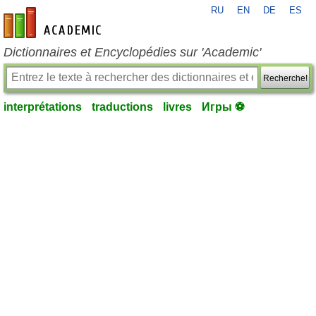
RU
EN
DE
ES
fr-academic.com
Dictionnaires et Encyclopédies sur 'Academic'
Recherche!
interprétations
traductions
livres
Игры ⚽