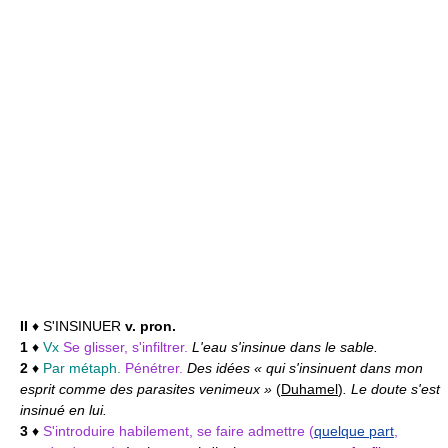
II
♦ S'INSINUER
v. pron.
1
♦
Vx
Se glisser, s'infiltrer.
L'eau s'insinue dans le sable.
2
♦
Par métaph.
Pénétrer.
Des idées « qui s'insinuent dans mon
esprit comme des parasites venimeux »
(
Duhamel
)
. Le doute s'est
insinué en lui.
3
♦
S'introduire habilement, se faire admettre (
quelque part
,