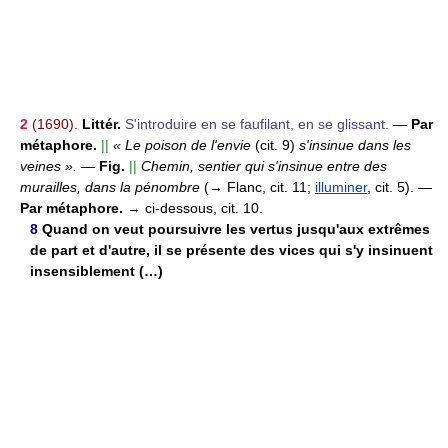
2
(1690).
Littér.
S'introduire en se faufilant, en se glissant.
—
Par
métaphore.
||
« Le poison de l'envie
(cit. 9)
s'insinue dans les
veines ».
—
Fig.
||
Chemin, sentier qui s'insinue entre des
murailles, dans la pénombre
(→ Flanc, cit. 11;
illuminer
, cit. 5).
—
Par métaphore.
→ ci-dessous, cit. 10.
8
Quand on veut poursuivre les vertus jusqu'aux extrêmes
de part et d'autre, il se présente des vices qui s'y insinuent
insensiblement (…)