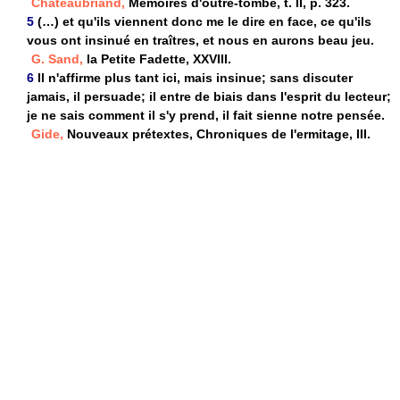
Chateaubriand,
Mémoires d'outre-tombe, t. II, p. 323.
5
(…) et qu'ils viennent donc me le dire en face, ce qu'ils
vous ont insinué en traîtres, et nous en aurons beau jeu.
G. Sand,
la Petite Fadette, XXVIII.
6
Il n'affirme plus tant ici, mais insinue; sans discuter
jamais, il persuade; il entre de biais dans l'esprit du lecteur;
je ne sais comment il s'y prend, il fait sienne notre pensée.
Gide,
Nouveaux prétextes, Chroniques de l'ermitage, III.