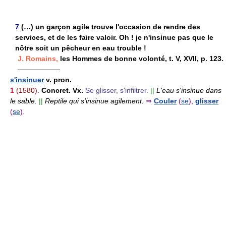
7
(…) un garçon agile trouve l'occasion de rendre des
services, et de les faire valoir. Oh ! je n'insinue pas que le
nôtre soit un pêcheur en eau trouble !
J. Romains,
les Hommes de bonne volonté, t. V, XVII, p. 123.
——————
s'insinuer
v. pron.
1
(1580).
Concret. Vx.
Se glisser, s'infiltrer.
||
L'eau s'insinue dans
le sable.
||
Reptile qui s'insinue agilement.
⇒
Couler
(
se
),
glisser
(
se
).