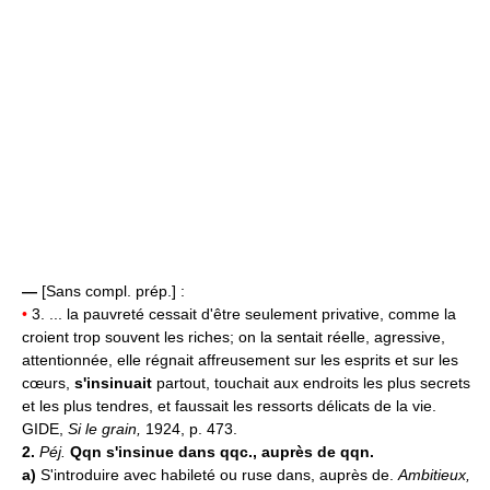
—
[Sans compl. prép.] :
•
3. ... la pauvreté cessait d'être seulement privative, comme la
croient trop souvent les riches; on la sentait réelle, agressive,
attentionnée, elle régnait affreusement sur les esprits et sur les
cœurs,
s'insinuait
partout, touchait aux endroits les plus secrets
et les plus tendres, et faussait les ressorts délicats de la vie.
GIDE,
Si le grain,
1924, p. 473.
2.
Péj.
Qqn s'insinue dans qqc., auprès de qqn.
a)
S'introduire avec habileté ou ruse dans, auprès de.
Ambitieux,