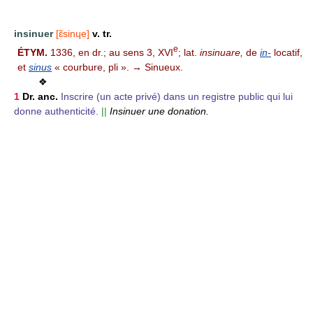
insinuer
[ɛ̃sinɥe]
v. tr.
e
ÉTYM.
1336, en dr.; au sens 3, XVI
; lat.
insinuare,
de
in-
locatif,
et
sinus
« courbure, pli ». → Sinueux.
❖
1
Dr. anc.
Inscrire (un acte privé) dans un registre public qui lui
donne authenticité.
||
Insinuer une donation.