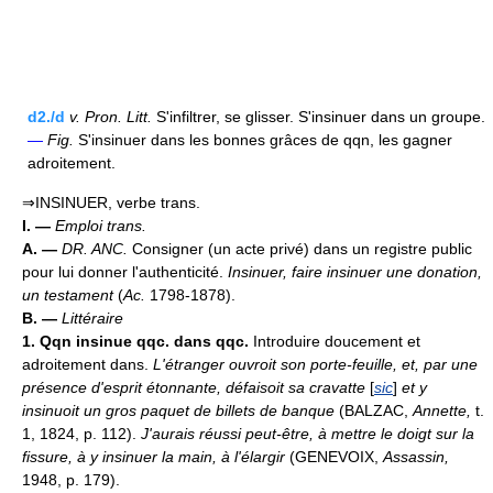
d2./d
v.
Pron.
Litt.
S'infiltrer, se glisser. S'insinuer dans un groupe.
—
Fig.
S'insinuer dans les bonnes grâces de qqn, les gagner
adroitement.
⇒INSINUER, verbe trans.
I. —
Emploi trans.
A. —
DR. ANC.
Consigner (un acte privé) dans un registre public
pour lui donner l'authenticité.
Insinuer, faire insinuer une donation,
un testament
(
Ac.
1798-1878).
B. —
Littéraire
1.
Qqn insinue qqc. dans qqc.
Introduire doucement et
adroitement dans.
L'étranger ouvroit son porte-feuille, et, par une
présence d'esprit étonnante, défaisoit sa cravatte
[
sic
]
et y
insinuoit un gros paquet de billets de banque
(BALZAC,
Annette,
t.
1, 1824, p. 112).
J'aurais réussi peut-être, à mettre le doigt sur la
fissure, à y insinuer la main, à l'élargir
(GENEVOIX,
Assassin,
1948, p. 179).