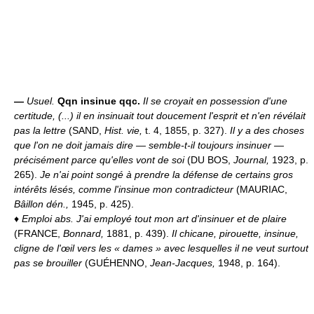
—
Usuel.
Qqn insinue qqc.
Il se croyait en possession d'une
certitude, (...) il en insinuait tout doucement l'esprit et n'en révélait
pas la lettre
(SAND,
Hist. vie,
t. 4, 1855, p. 327).
Il y a des choses
que l'on ne doit jamais dire — semble-t-il toujours insinuer —
précisément parce qu'elles vont de soi
(DU BOS,
Journal,
1923, p.
265).
Je n'ai point songé à prendre la défense de certains gros
intérêts lésés, comme l'insinue mon contradicteur
(MAURIAC,
Bâillon dén.,
1945, p. 425).
♦
Emploi abs.
J'ai employé tout mon art d'insinuer et de plaire
(FRANCE,
Bonnard,
1881, p. 439).
Il chicane, pirouette, insinue,
cligne de l'œil vers les « dames » avec lesquelles il ne veut surtout
pas se brouiller
(GUÉHENNO,
Jean-Jacques,
1948, p. 164).