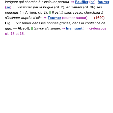
intrigant qui cherche à s'insinuer partout.
⇒
Faufiler
(
se
),
fourrer
(
se
).
||
S'insinuer par la brigue
(cit. 2),
en flattant
(cit. 36)
ses
ennemis
(→ Affliger, cit. 2).
||
Il est là sans cesse, cherchant à
s'insinuer auprès d'elle.
⇒
Tourner
(tourner autour).
—
(1690).
Fig.
||
S'insinuer dans les bonnes grâces, dans la confiance de
qqn.
—
Absolt.
||
Savoir s'insinuer.
⇒
Insinuant
;
→ ci-dessous,
cit. 15 et 18.