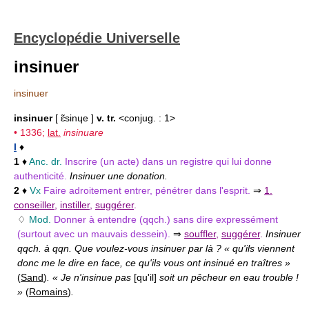
Encyclopédie Universelle
insinuer
insinuer
insinuer
[ ɛ̃sinɥe ]
v. tr.
<conjug. : 1>
• 1336;
lat.
insinuare
I
♦
1
♦
Anc. dr.
Inscrire (un acte) dans un registre qui lui donne
authenticité.
Insinuer une donation.
2
♦
Vx
Faire adroitement entrer, pénétrer dans l'esprit.
⇒
1.
conseiller
,
instiller
,
suggérer
.
♢
Mod.
Donner à entendre (qqch.) sans dire expressément
(surtout avec un mauvais dessein).
⇒
souffler
,
suggérer
.
Insinuer
qqch. à qqn. Que voulez-vous insinuer par là ? « qu'ils viennent
donc me le dire en face, ce qu'ils vous ont insinué en traîtres »
(
Sand
)
. « Je n'insinue pas
[qu'il]
soit un pêcheur en eau trouble !
»
(
Romains
)
.