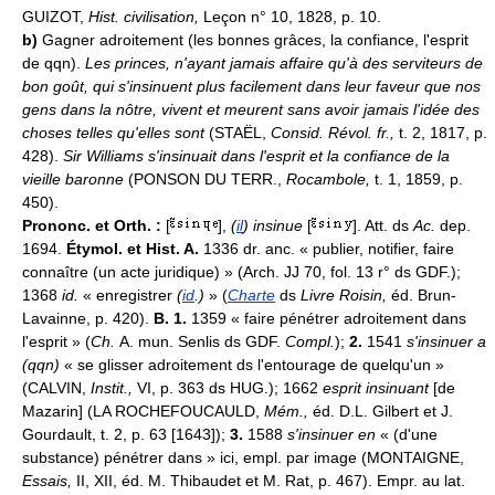
GUIZOT,
Hist. civilisation,
Leçon n° 10, 1828, p. 10.
b)
Gagner adroitement (les bonnes grâces, la confiance, l'esprit
de qqn).
Les princes, n'ayant jamais affaire qu'à des serviteurs de
bon goût, qui s'insinuent plus facilement dans leur faveur que nos
gens dans la nôtre, vivent et meurent sans avoir jamais l'idée des
choses telles qu'elles sont
(STAËL,
Consid. Révol. fr.,
t. 2, 1817, p.
428).
Sir Williams s'insinuait dans l'esprit et la confiance de la
vieille baronne
(PONSON DU TERR.,
Rocambole,
t. 1, 1859, p.
450).
Prononc. et Orth. :
[
],
(
il
) insinue
[
]. Att. ds
Ac.
dep.
1694.
Étymol. et Hist. A.
1336 dr. anc. « publier, notifier, faire
connaître (un acte juridique) » (Arch. JJ 70, fol. 13 r° ds GDF.);
1368
id.
« enregistrer
(
id
.)
» (
Charte
ds
Livre Roisin,
éd. Brun-
Lavainne, p. 420).
B. 1.
1359 « faire pénétrer adroitement dans
l'esprit » (
Ch.
A. mun. Senlis ds GDF.
Compl.
);
2.
1541
s'insinuer a
(qqn)
« se glisser adroitement ds l'entourage de quelqu'un »
(CALVIN,
Instit.,
VI, p. 363 ds HUG.); 1662
esprit insinuant
[de
Mazarin] (LA ROCHEFOUCAULD,
Mém.,
éd. D.L. Gilbert et J.
Gourdault, t. 2, p. 63 [1643]);
3.
1588
s'insinuer en
« (d'une
substance) pénétrer dans » ici, empl. par image (MONTAIGNE,
Essais,
II, XII, éd. M. Thibaudet et M. Rat, p. 467). Empr. au lat.