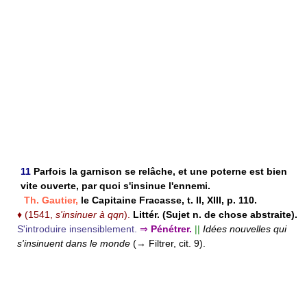
11
Parfois la garnison se relâche, et une poterne est bien
vite ouverte, par quoi s'insinue l'ennemi.
Th. Gautier,
le Capitaine Fracasse, t. II, XIII, p. 110.
♦
(1541,
s'insinuer à qqn
).
Littér. (Sujet n. de chose abstraite).
S'introduire insensiblement.
⇒
Pénétrer.
||
Idées nouvelles qui
s'insinuent dans le monde
(→ Filtrer, cit. 9).