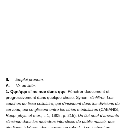
II. —
Emploi pronom.
A. —
Vx
ou
littér.
1.
Qqn/qqc s'insinue dans qqc.
Pénétrer doucement et
progressivement dans quelque chose. Synon.
s'infiltrer.
Les
couches de tissu cellulaire, qui s'insinuent dans les divisions du
cerveau, qui se glissent entre les stries médullaires
(CABANIS,
Rapp. phys. et mor.,
t. 1, 1808, p. 215).
Un flot neuf d'arrivants
s'insinue dans les moindres interstices du public massé; des
étudiants à bérets, des avocats en robe (...) se juchent en