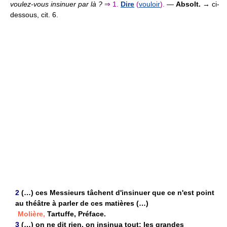
voulez-vous insinuer par là ?
⇒
1.
Dire
(
vouloir
).
—
Absolt.
→ ci-
dessous, cit. 6.
2
(…) ces Messieurs tâchent d'insinuer que ce n'est point
au théâtre à parler de ces matières (…)
Molière,
Tartuffe, Préface.
3
(…) on ne dit rien, on insinua tout; les grandes