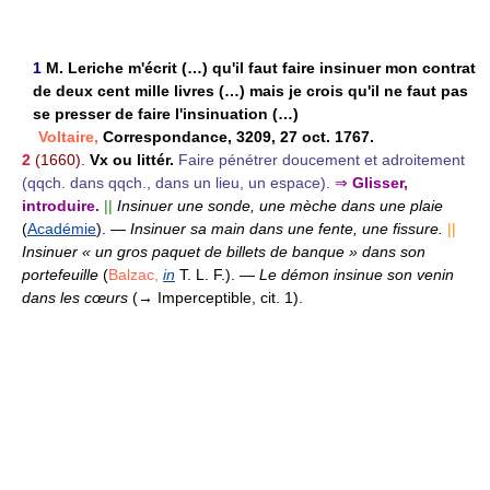
1
M. Leriche m'écrit (…) qu'il faut faire insinuer mon contrat
de deux cent mille livres (…) mais je crois qu'il ne faut pas
se presser de faire l'insinuation (…)
Voltaire,
Correspondance, 3209, 27 oct. 1767.
2
(1660).
Vx ou littér.
Faire pénétrer doucement et adroitement
(qqch. dans qqch., dans un lieu, un espace).
⇒
Glisser,
introduire.
||
Insinuer une sonde, une mèche dans une plaie
(
Académie
).
—
Insinuer sa main dans une fente, une fissure.
||
Insinuer « un gros paquet de billets de banque » dans son
portefeuille
(
Balzac,
in
T. L. F.).
—
Le démon insinue son venin
dans les cœurs
(→ Imperceptible, cit. 1).