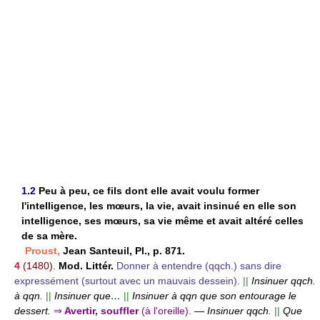
1.2
Peu à peu, ce fils dont elle avait voulu former
l'intelligence, les mœurs, la vie, avait insinué en elle son
intelligence, ses mœurs, sa vie même et avait altéré celles
de sa mère.
Proust,
Jean Santeuil, Pl., p. 871.
4
(1480).
Mod. Littér.
Donner à entendre (qqch.) sans dire
expressément (surtout avec un mauvais dessein).
||
Insinuer qqch.
à qqn.
||
Insinuer que…
||
Insinuer à qqn que son entourage le
dessert.
⇒
Avertir, souffler
(à l'oreille).
—
Insinuer qqch.
||
Que